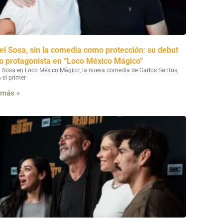
el Sosa, sin la comedia como protección: su debut
 protagonista en “Loco México Mágico”
l Sosa en Loco México Mágico, la nueva comedia de Carlos Santos,
 el primer
 más »