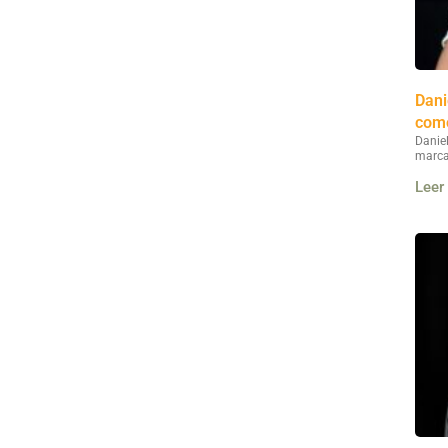
Dani
como
Danie
marca
Leer