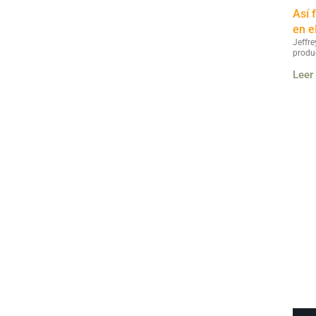
Así 
en e
Jeffre
produ
Leer