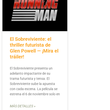
El Sobreviviente: el
thriller futurista de
Glen Powell — ¡Mira el
tráiler!
El Sobreviviente presenta un
adelanto impactante de su
trama futurista y tensa. El
Sobreviviente sube la apuesta
con cada escena. La película se
estrena el 6 de noviembre solo en
MÁS DETALLES »