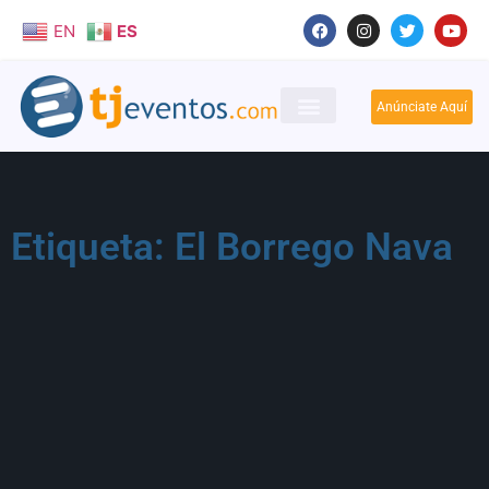
EN
ES
Anúnciate Aquí
Etiqueta: El Borrego Nava