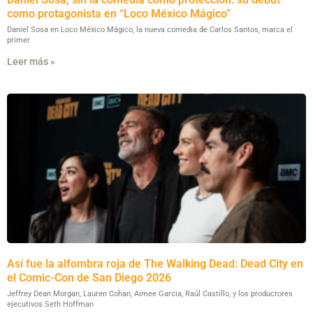
como protagonista en “Loco México Mágico”
Daniel Sosa en Loco México Mágico, la nueva comedia de Carlos Santos, marca el
primer
Leer más »
Así fue la alfombra roja de The Walking Dead: Dead City en
el Comic-Con de San Diego 2026
Jeffrey Dean Morgan, Lauren Cohan, Aimee Garcia, Raúl Castillo, y los productores
ejecutivos Seth Hoffman