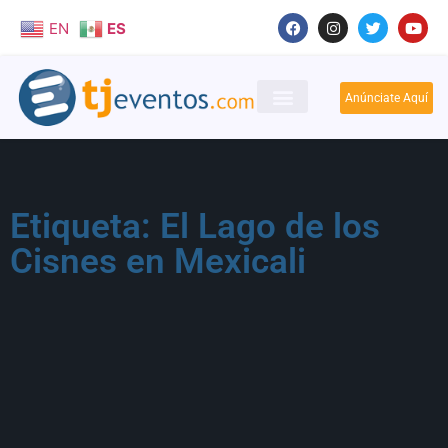
EN
ES
Anúnciate Aquí
Etiqueta: El Lago de los
Cisnes en Mexicali