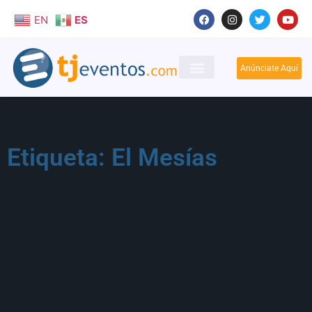
EN
ES
Anúnciate Aquí
Etiqueta: El Mesías