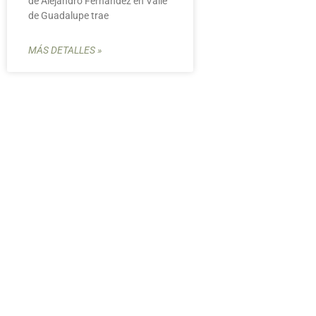
de Alejandro Fernández en Valle
de Guadalupe trae
MÁS DETALLES »