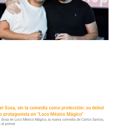
el Sosa, sin la comedia como protección: su debut
 protagonista en “Loco México Mágico”
l Sosa en Loco México Mágico, la nueva comedia de Carlos Santos,
 el primer