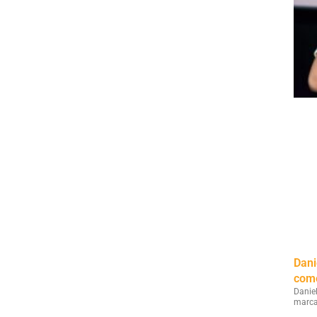
Dani
como
Danie
marca