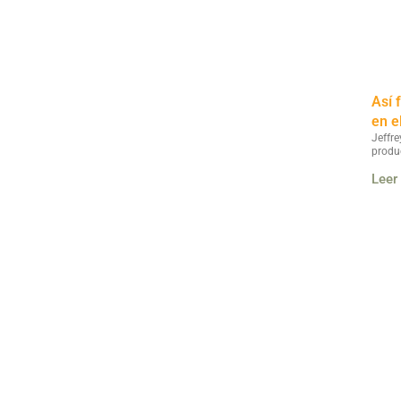
Así 
en e
Jeffre
produ
Leer