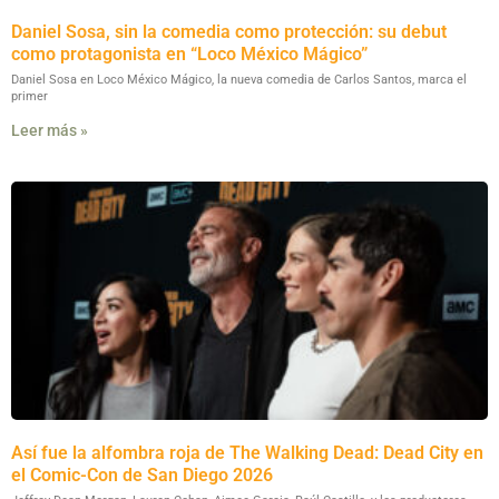
Daniel Sosa, sin la comedia como protección: su debut
como protagonista en “Loco México Mágico”
Daniel Sosa en Loco México Mágico, la nueva comedia de Carlos Santos, marca el
primer
Leer más »
Así fue la alfombra roja de The Walking Dead: Dead City en
el Comic-Con de San Diego 2026