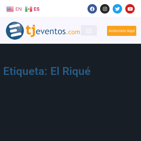
EN
ES
Anúnciate Aquí
Etiqueta: El Riqué