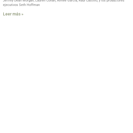
Jeffrey Dean Morgan, Lauren Cohan, Aimee Garcia, Raúl Castillo, y los productores
ejecutivos Seth Hoffman
Leer más »