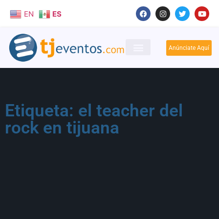
EN
ES
Anúnciate Aquí
Etiqueta: el teacher del
rock en tijuana