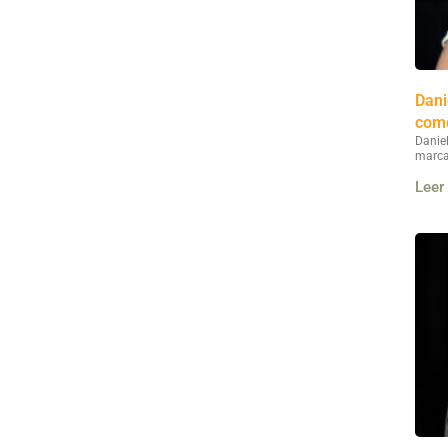
Dani
como
Danie
marca
Leer