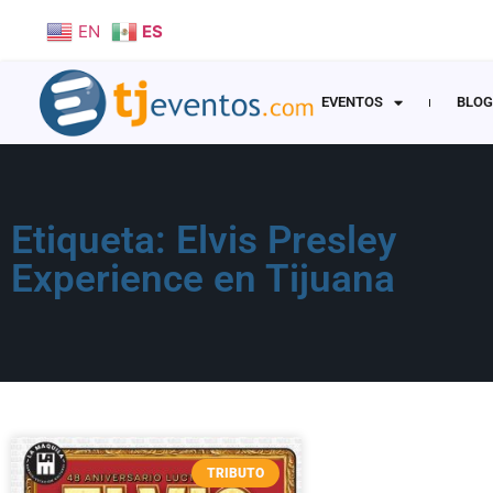
EN
ES
EVENTOS
BLOG
Etiqueta: Elvis Presley
Experience en Tijuana
TRIBUTO