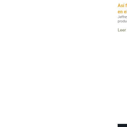
Así 
en e
Jeffre
produ
Leer