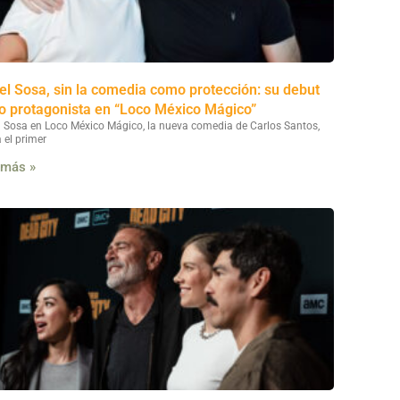
el Sosa, sin la comedia como protección: su debut
 protagonista en “Loco México Mágico”
l Sosa en Loco México Mágico, la nueva comedia de Carlos Santos,
 el primer
 más »