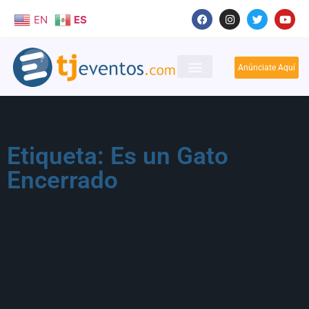
EN
ES
Anúnciate Aquí
Etiqueta: Es un Gato
Encerrado