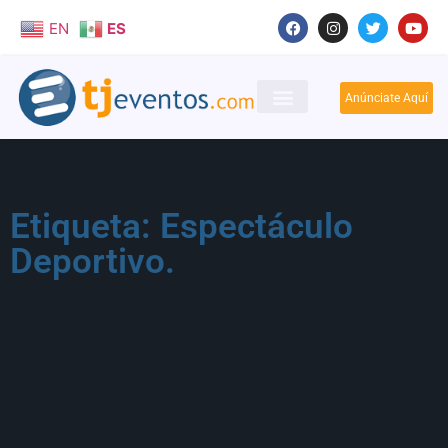
EN
ES
Anúnciate Aquí
Etiqueta: Espectáculo
Deportivo.