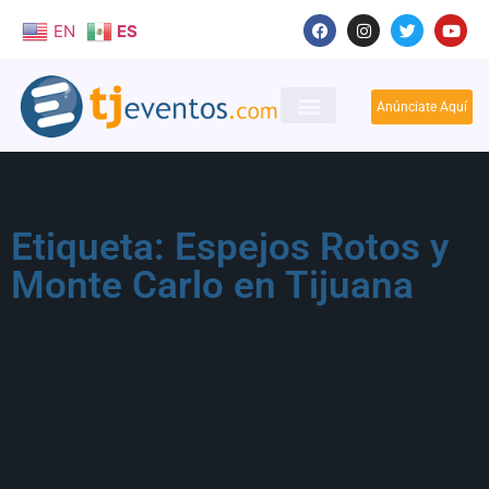
EN
ES
Anúnciate Aquí
Etiqueta: Espejos Rotos y
Monte Carlo en Tijuana