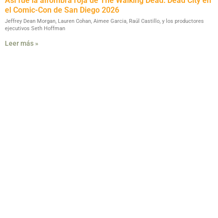
Así fue la alfombra roja de The Walking Dead: Dead City en
el Comic-Con de San Diego 2026
Jeffrey Dean Morgan, Lauren Cohan, Aimee Garcia, Raúl Castillo, y los productores
ejecutivos Seth Hoffman
Leer más »