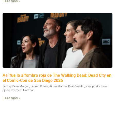
Leer más »
Así fue la alfombra roja de The Walking Dead: Dead City en
el Comic-Con de San Diego 2026
Jeffrey Dean Morgan, Lauren Cohan, Aimee Garcia, Raúl Castillo, y los productores
ejecutivos Seth Hoffman
Leer más »