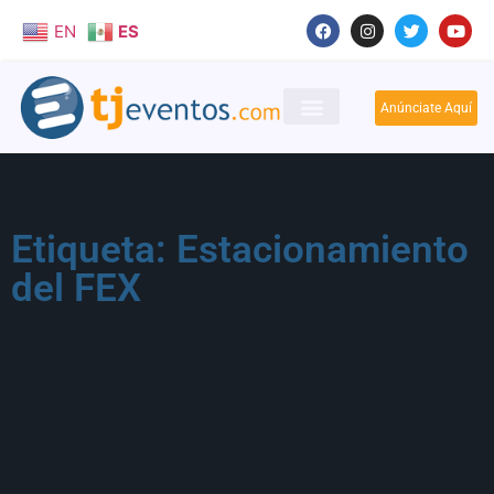
EN
ES
Anúnciate Aquí
Etiqueta: Estacionamiento
del FEX