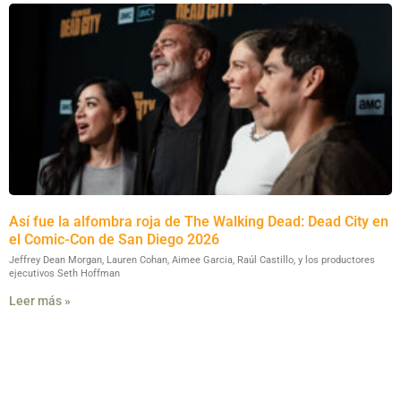
Así fue la alfombra roja de The Walking Dead: Dead City en
el Comic-Con de San Diego 2026
Jeffrey Dean Morgan, Lauren Cohan, Aimee Garcia, Raúl Castillo, y los productores
ejecutivos Seth Hoffman
Leer más »