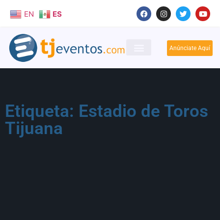
EN
ES
Anúnciate Aquí
Etiqueta: Estadio de Toros
Tijuana