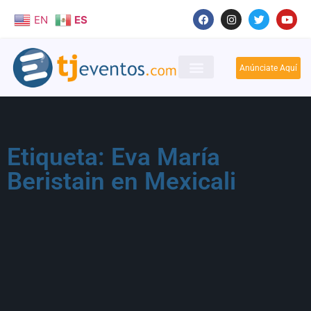
EN
ES
Anúnciate Aquí
Etiqueta: Eva María
Beristain en Mexicali