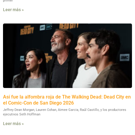
primer
Leer más »
Así fue la alfombra roja de The Walking Dead: Dead City en
el Comic-Con de San Diego 2026
Jeffrey Dean Morgan, Lauren Cohan, Aimee Garcia, Raúl Castillo, y los productores
ejecutivos Seth Hoffman
Leer más »