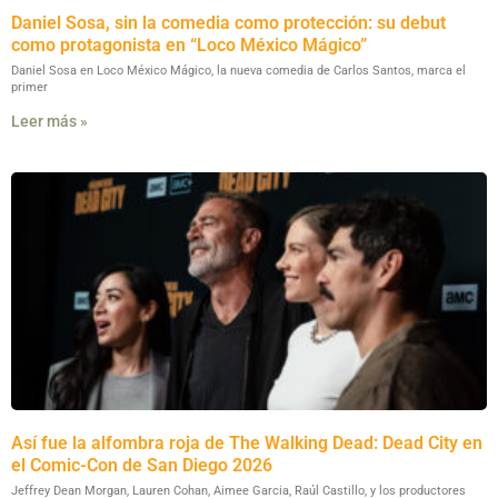
Daniel Sosa, sin la comedia como protección: su debut
como protagonista en “Loco México Mágico”
Daniel Sosa en Loco México Mágico, la nueva comedia de Carlos Santos, marca el
primer
Leer más »
Así fue la alfombra roja de The Walking Dead: Dead City en
el Comic-Con de San Diego 2026
Jeffrey Dean Morgan, Lauren Cohan, Aimee Garcia, Raúl Castillo, y los productores