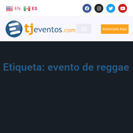
EN
ES
Anúnciate Aquí
Etiqueta: evento de reggae