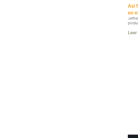
Así 
en e
Jeffre
produ
Leer