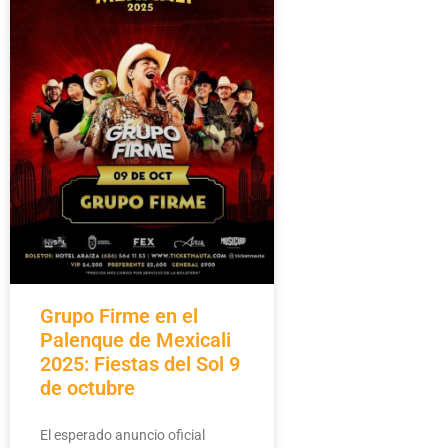
Grupo Firme en el
Palenque de Mexicali
2025: Fiestas del Sol 9
de octubre
El esperado anuncio oficial