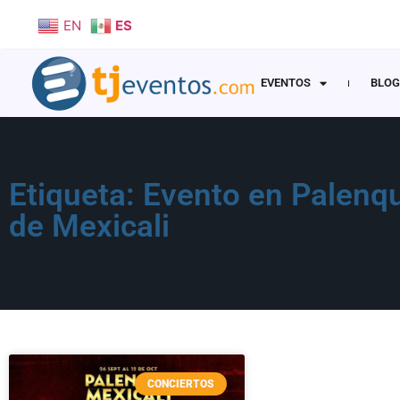
EN
ES
EVENTOS
BLOG
Etiqueta: Evento en Palenq
de Mexicali
CONCIERTOS