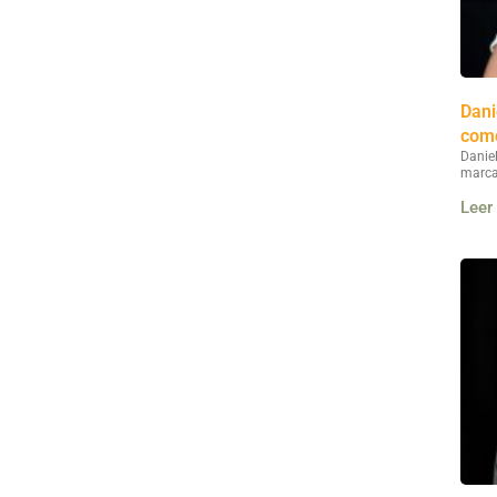
Dani
como
Danie
marca
Leer