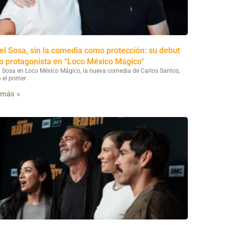
el Sosa, sin la comedia como protección: su debut
 protagonista en “Loco México Mágico”
l Sosa en Loco México Mágico, la nueva comedia de Carlos Santos,
 el primer
 más »