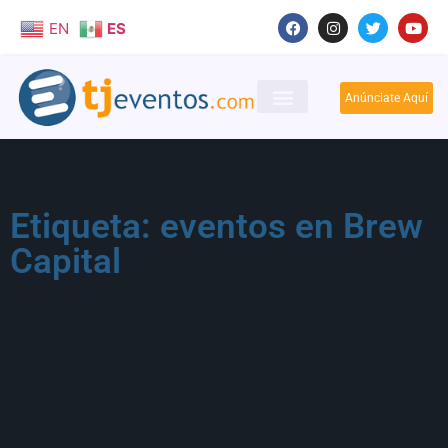
EN
ES
Anúnciate Aquí
Etiqueta: eventos en Brew
Capital