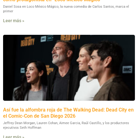
Daniel Sosa en Loco México Mágico, la nueva comedia de Carlos Santos, marca el
primer
Leer más »
Así fue la alfombra roja de The Walking Dead: Dead City en
el Comic-Con de San Diego 2026
Jeffrey Dean Morgan, Lauren Cohan, Aimee Garcia, Raúl Castillo, y los productores
ejecutivos Seth Hoffman
Leer más »