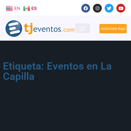
EN
ES
Anúnciate Aquí
Etiqueta: Eventos en La
Capilla