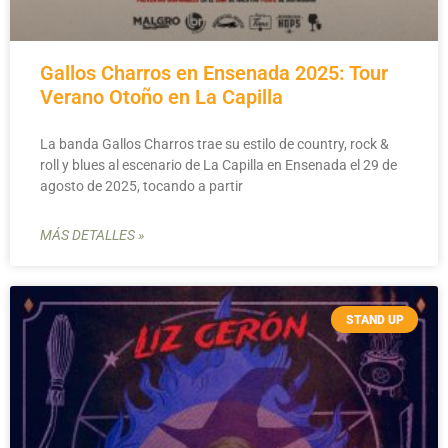
Gallos Charros en Ensenada 2025: Tour
Verano Otoño en La Capilla
La banda Gallos Charros trae su estilo de country, rock &
roll y blues al escenario de La Capilla en Ensenada el 29 de
agosto de 2025, tocando a partir
MÁS DETALLES »
STAND UP