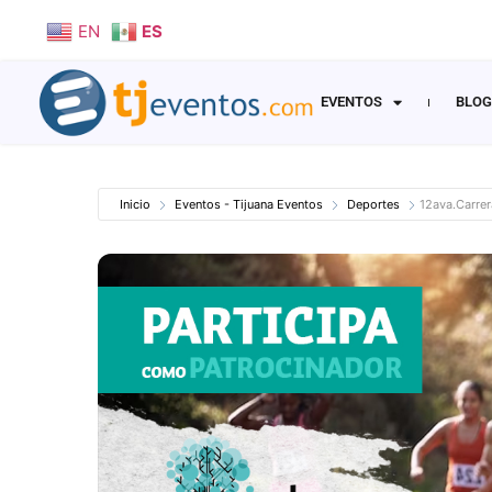
EN
ES
EVENTOS
BLOG
Inicio
Eventos - Tijuana Eventos
Deportes
12ava.Carrer