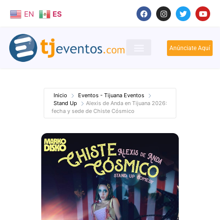
EN
ES
Anúnciate Aquí
Inicio
Eventos - Tijuana Eventos
Stand Up
Alexis de Anda en Tijuana 2026:
fecha y sede de Chiste Cósmico