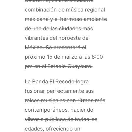
California, es una excelente
combinación de música regional
mexicana y el hermoso ambiente
de una de las ciudades más
vibrantes del noroeste de
México. Se presentará el
próximo 15 de marzo a las 8:00
pm en el Estadio Guaycura.
La Banda El Recodo logra
fusionar perfectamente sus
raíces musicales con ritmos más
contemporáneos, haciendo
vibrar a públicos de todas las
edades, ofreciendo un