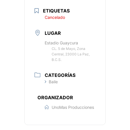
ETIQUETAS
Cancelado
LUGAR
Estadio Guaycura
CL. 5 de Mayo, Zona
Central, 23000 La Paz,
B.C.S.
CATEGORÍAS
Baile
ORGANIZADOR
UnoMas Producciones