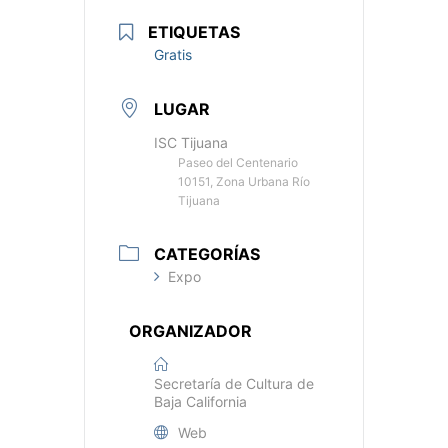
ETIQUETAS
Gratis
LUGAR
ISC Tijuana
Paseo del Centenario
10151, Zona Urbana Río
Tijuana
CATEGORÍAS
Expo
ORGANIZADOR
Secretaría de Cultura de
Baja California
Web