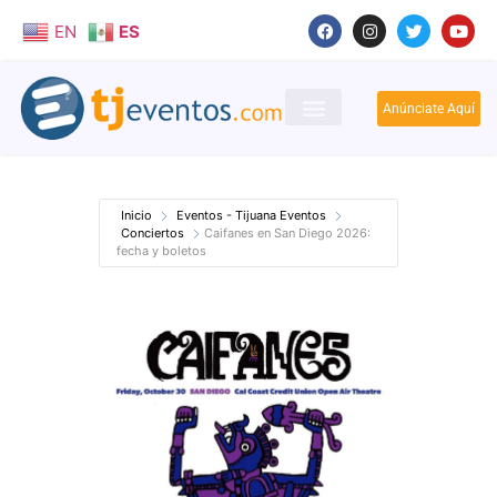
EN
ES
Anúnciate Aquí
Inicio
Eventos - Tijuana Eventos
Conciertos
Caifanes en San Diego 2026:
fecha y boletos