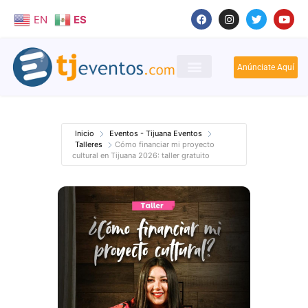
EN
ES
Anúnciate Aquí
Inicio
Eventos - Tijuana Eventos
Talleres
Cómo financiar mi proyecto
cultural en Tijuana 2026: taller gratuito