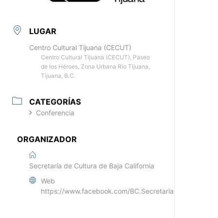
LUGAR
Centro Cultural Tijuana (CECUT)
Centro Cultural Tijuana (CECUT), Paseo
de los Héroes, Zona Urbana Rio Tijuana,
Tijuana, B.C.
CATEGORÍAS
Conferencia
ORGANIZADOR
Secretaría de Cultura de Baja California
Web
https://www.facebook.com/BC.SecretariaCultura