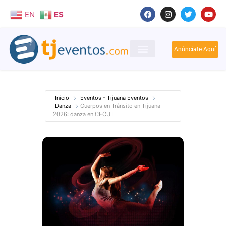
EN
ES
Anúnciate Aquí
Inicio
Eventos - Tijuana Eventos
Danza
Cuerpos en Tránsito en Tijuana
2026: danza en CECUT