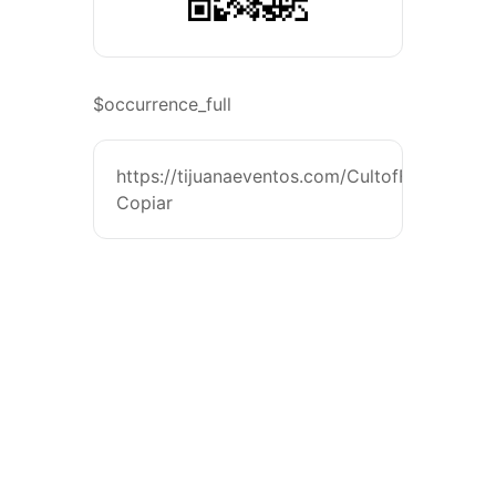
$occurrence_full
https://tijuanaeventos.com/CultofFireTj26
Copiar