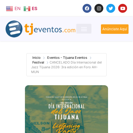
EN
ES
Anúnciate Aquí
Inicio
Eventos - Tijuana Eventos
Festival
CANCELADO Día Internacional del
Jazz Tijuana 2026: 3ra edición en Foro AH-
MUN