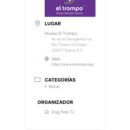
LUGAR
Museo El Trompo
Av de los Insurgentes s/n,
Rio Tijuana 3ra Etapa,
22226 Tijuana, B.C.
Web
https://www.eltrompo.org/
CATEGORÍAS
Bazar
ORGANIZADOR
Dog Fest TJ