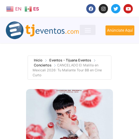
EN
ES
Anúnciate Aquí
Inicio
Eventos - Tijuana Eventos
Conciertos
CANCELADO El Malilla en
Mexicali 2026: Tu Maliante Tour BB en Cine
Curto