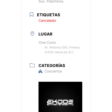
Suc. Palominos
ETIQUETAS
Cancelado
LUGAR
Cine Curto
Av. Reforma 550, Primera
21000, Mexicali, B.C.
CATEGORÍAS
Conciertos