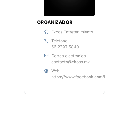
ORGANIZADOR
Ekoos Entretenimiento
Teléfono
56 2397 5840
Correo electrónico
contacto@ekoos.mx
Web
https://www.facebook.com/EkoosMx