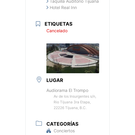
Taquilla Auditorio Tijuana
Hotel Real Inn
ETIQUETAS
Cancelado
LUGAR
Audiorama El Trompo
Av de los Insurgentes s/n,
Rio Tijuana 3ra Etapa,
22226 Tijuana, B.C.
CATEGORÍAS
Conciertos