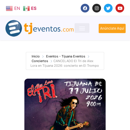
EN
ES
Anúnciate Aquí
Inicio
Eventos - Tijuana Eventos
Conciertos
CANCELADO El Tri de Alex
Lora en Tijuana 2026: concierto en El Trompo