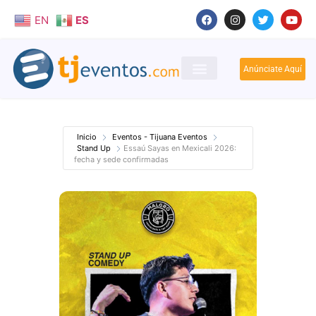
EN
ES
Anúnciate Aquí
Inicio
Eventos - Tijuana Eventos
Stand Up
Essaú Sayas en Mexicali 2026:
fecha y sede confirmadas