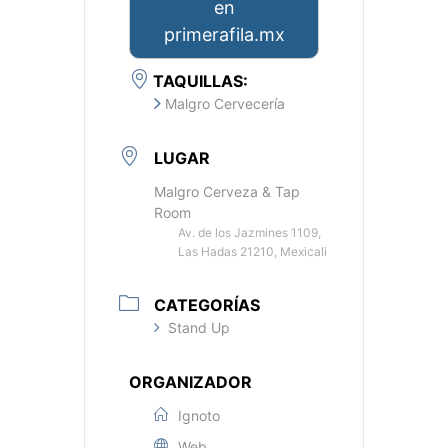
en
primerafila.mx
TAQUILLAS:
Malgro Cervecería
LUGAR
Malgro Cerveza & Tap
Room
Av. de los Jazmines 1109,
Las Hadas 21210, Mexicali
CATEGORÍAS
Stand Up
ORGANIZADOR
Ignoto
Web