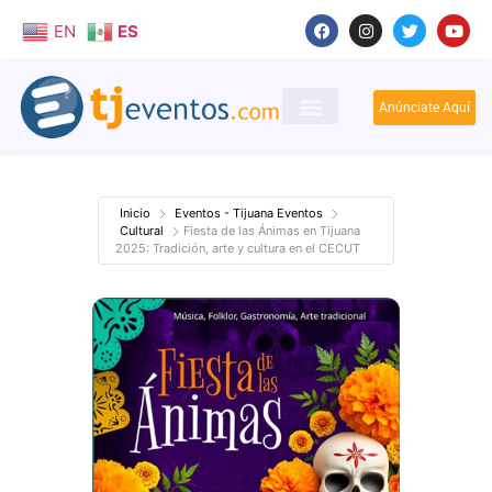
EN
ES
Anúnciate Aquí
Inicio
Eventos - Tijuana Eventos
Cultural
Fiesta de las Ánimas en Tijuana
2025: Tradición, arte y cultura en el CECUT