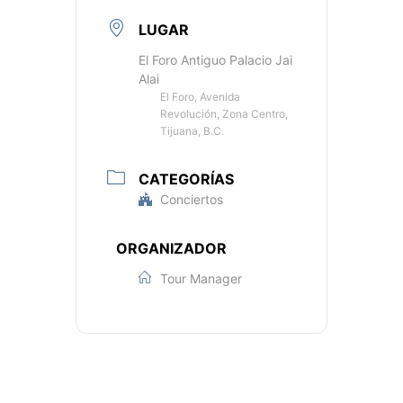
LUGAR
El Foro Antiguo Palacio Jai
Alai
El Foro, Avenida
Revolución, Zona Centro,
Tijuana, B.C.
CATEGORÍAS
Conciertos
ORGANIZADOR
Tour Manager