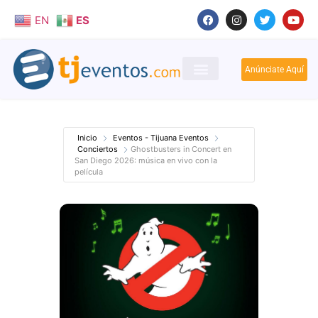
EN
ES
Anúnciate Aquí
Inicio
Eventos - Tijuana Eventos
Conciertos
Ghostbusters in Concert en
San Diego 2026: música en vivo con la
película