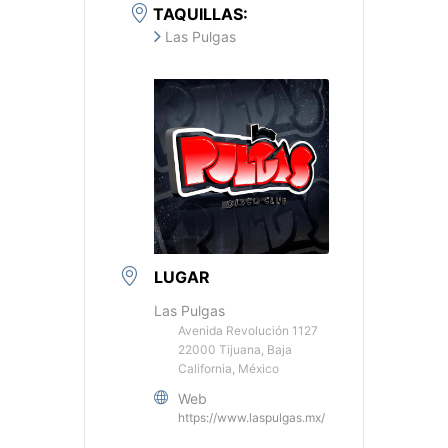
TAQUILLAS:
Las Pulgas
LUGAR
Las Pulgas
Avenida Revolución 1127
22000 Tijuana, Baja
California, México
Web
https://www.laspulgas.mx/