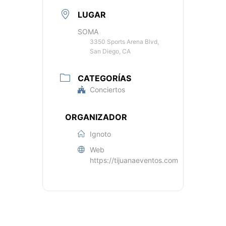
LUGAR
SOMA
3350 Sports Arena Blvd,
San Diego, CA
CATEGORÍAS
Conciertos
ORGANIZADOR
Ignoto
Web
https://tijuanaeventos.com