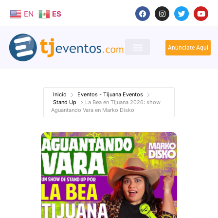
EN
ES
Anúnciate Aquí
Inicio
Eventos - Tijuana Eventos
Stand Up
La Bea en Tijuana 2026: show
Aguantando Vara en Marko Disko