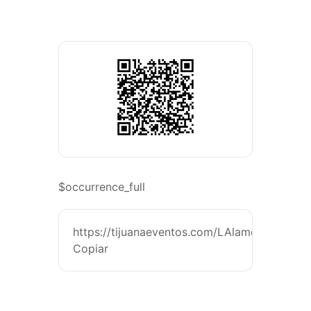
$occurrence_full
https://tijuanaeventos.com/LAlameñosDLSier
Copiar