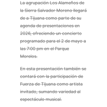
La agrupación Los Alameños de
la Sierra Salvador Moreno llegará
de a Tijuana como parte de su
agenda de presentaciones en
2026, ofreciendo un concierto
programado para el 2 de mayo a
las 7:00 pm en el Parque
Morelos.
En esta presentación también se
contará con la participación de
Fuerza de Tijuana como artista
invitado, sumando variedad al
espectáculo musical.