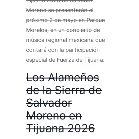
Tijuana 2026 de Salvador
Moreno se presentarán el
próximo 2 de mayo en Parque
Morelos, en un concierto de
música regional mexicana que
contará con la participación
especial de Fuerza de Tijuana.
Los Alameños
de la Sierra de
Salvador
Moreno en
Tijuana 2026