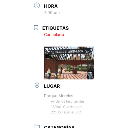
HORA
7:00 pm
ETIQUETAS
Cancelado
LUGAR
Parque Morelos
Av de los Insurgentes
16000, Guadalajara,
22105 Tijuana, B.C.
CATEGORÍAS