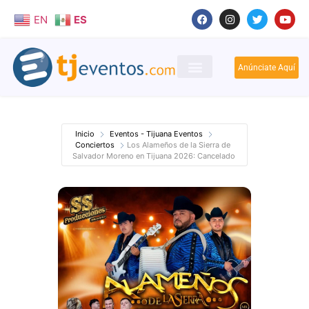
EN
ES
Anúnciate Aquí
Inicio
Eventos - Tijuana Eventos
Conciertos
Los Alameños de la Sierra de
Salvador Moreno en Tijuana 2026: Cancelado