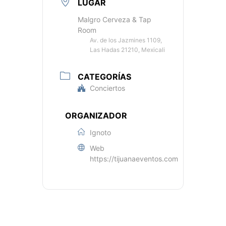
LUGAR
Malgro Cerveza & Tap
Room
Av. de los Jazmines 1109,
Las Hadas 21210, Mexicali
CATEGORÍAS
Conciertos
ORGANIZADOR
Ignoto
Web
https://tijuanaeventos.com