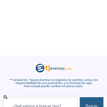
** Aclaración, Tijuana Eventos no organiza los eventos, estos son
responsabilidad de sus promotores y la información aquí
mencionada puede cambiar sin previo aviso.
Buscar