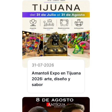
31-07-2026
Amantoli Expo en Tijuana
2026: arte, diseño y
sabor