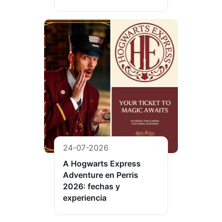
24-07-2026
A Hogwarts Express
Adventure en Perris
2026: fechas y
experiencia