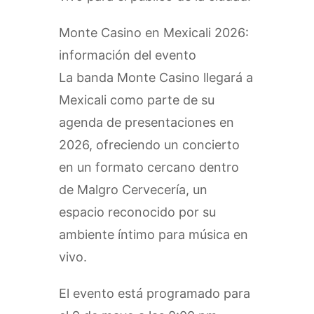
Monte Casino en Mexicali 2026:
información del evento
La banda Monte Casino llegará a
Mexicali como parte de su
agenda de presentaciones en
2026, ofreciendo un concierto
en un formato cercano dentro
de Malgro Cervecería, un
espacio reconocido por su
ambiente íntimo para música en
vivo.
El evento está programado para