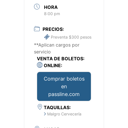
HORA
8:00 pm
PRECIOS:
Preventa $300 pesos
**Aplican cargos por
servicio
VENTA DE BOLETOS:
ONLINE:
Comprar boletos
en
passline.com
TAQUILLAS:
Malgro Cervecería