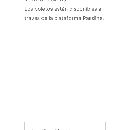
Los boletos están disponibles a
través de la plataforma Passline.