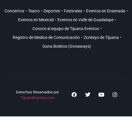
Conciertos
Teatro
Deportes
Festivales
Eventos en Ensenada
Eventos en Mexicali
Eventos en Valle de Guadalupe
Conoce al equipo de Tijuana Eventos
Registro de Medios de Comunicación
Zonkeys de Tijuana
Gana Boletos (Giveaways)
Derechos Reservados por
TijuanaEventos.com