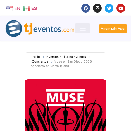
EN
ES
Anúnciate Aquí
Inicio
Eventos - Tijuana Eventos
Conciertos
Muse en San Diego 2026:
concierto en North Island