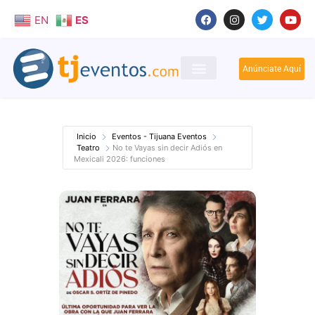
EN
ES
Anúnciate Aquí
Inicio
Eventos - Tijuana Eventos
Teatro
No te Vayas sin decir Adiós en
Mexicali 2026: funciones