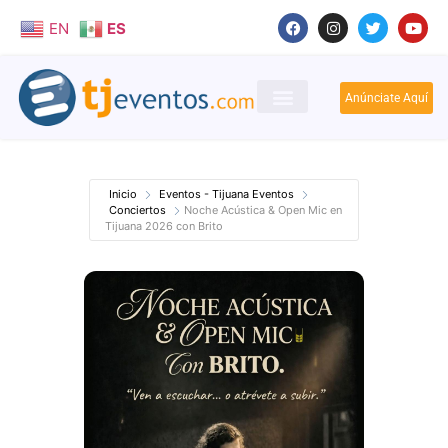
EN
ES
Anúnciate Aquí
Inicio
Eventos - Tijuana Eventos
Conciertos
Noche Acústica & Open Mic en
Tijuana 2026 con Brito