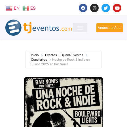
EN
ES
Anúnciate Aquí
Inicio
Eventos - Tijuana Eventos
Conciertos
Noche de Rock & Indie en
Tijuana 2025 en Bar Nonis