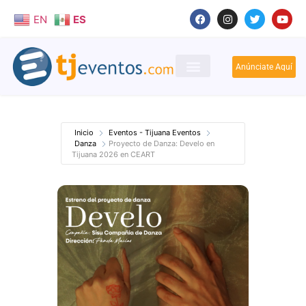
EN
ES
Anúnciate Aquí
Inicio
Eventos - Tijuana Eventos
Danza
Proyecto de Danza: Develo en
Tijuana 2026 en CEART