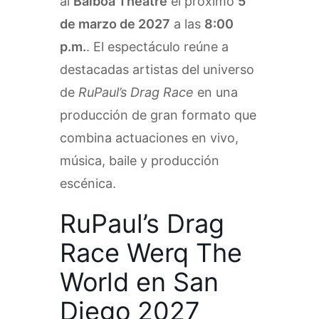
al
Balboa Theatre
el próximo
5
de marzo de 2027
a las
8:00
p.m.
. El espectáculo reúne a
destacadas artistas del universo
de
RuPaul’s Drag Race
en una
producción de gran formato que
combina actuaciones en vivo,
música, baile y producción
escénica.
RuPaul’s Drag
Race Werq The
World en San
Diego 2027