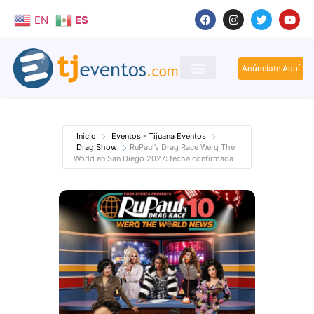
EN
ES
Anúnciate Aquí
Inicio
Eventos - Tijuana Eventos
Drag Show
RuPaul’s Drag Race Werq The
World en San Diego 2027: fecha confirmada