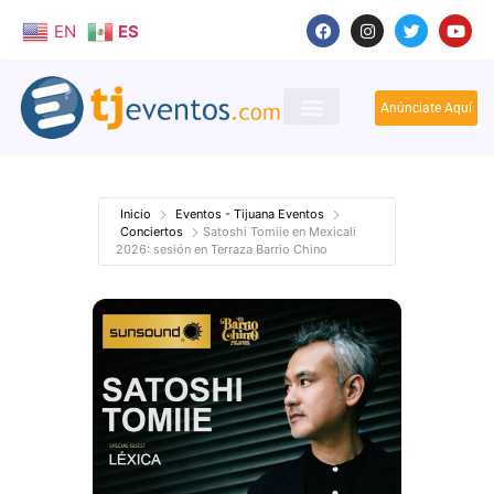
EN
ES
Anúnciate Aquí
Inicio
Eventos - Tijuana Eventos
Conciertos
Satoshi Tomiie en Mexicali
2026: sesión en Terraza Barrio Chino