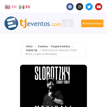
EN
ES
Anúnciate Aquí
Inicio
Eventos - Tijuana Eventos
Stand Up
Slobotzky en Mexicali 2026:
fecha y sede confirmadas