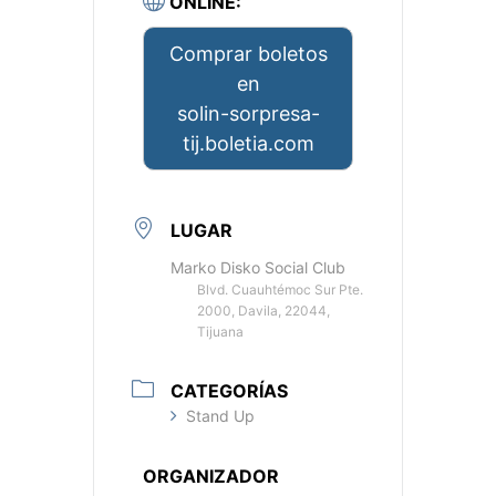
ONLINE:
Comprar boletos
en
solin-sorpresa-
tij.boletia.com
LUGAR
Marko Disko Social Club
Blvd. Cuauhtémoc Sur Pte.
2000, Davila, 22044,
Tijuana
CATEGORÍAS
Stand Up
ORGANIZADOR