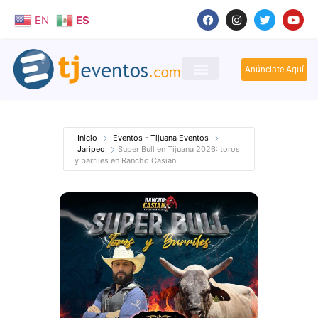
EN
ES
Anúnciate Aquí
Inicio
Eventos - Tijuana Eventos
Jaripeo
Super Bull en Tijuana 2026: toros
y barriles en Rancho Casian