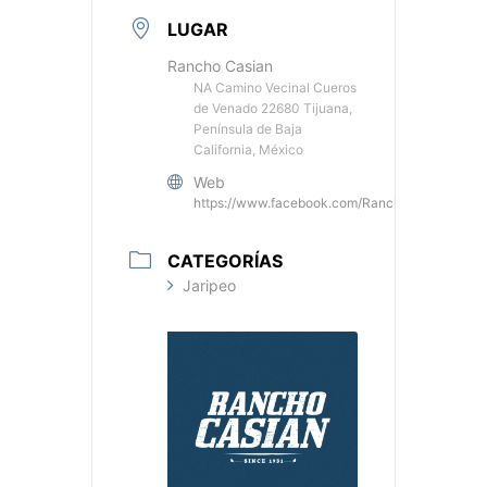
LUGAR
Rancho Casian
NA Camino Vecinal Cueros
de Venado 22680 Tijuana,
Península de Baja
California, México
Web
https://www.facebook.com/RanchoCasianOficia
CATEGORÍAS
Jaripeo